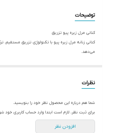
مناسب برای
توضیحات
کتانی مرل زیره پیو تزریق
کتانی زنانه مرل زیره پیو با تکنولوژی تزریق مستقیم، ترک
می‌دهد.
ویژگی‌های کلیدی:
رویه مرل بافت‌دار و تنفس‌پذیر
زیره پیو با تزریق مستقیم برای انعطاف‌پذیری بیشتر
نظرات
سبک و راحت برای استفاده طولانی‌مدت
مناسب برای پوشش روزمره و پیاده‌روی
شما هم درباره این محصول نظر خود را بنویسید.
این کفش در سه سایز 36، 37 و 38 موجود است و با قیمت 790 هزار تومان، انتخابی اقتصادی و باکیفیت برای خانم‌هاست.
برای ثبت نظر، لازم است ابتدا وارد حساب کاربری خود شو
افزودن نظر