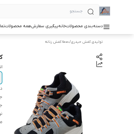
دسته‌بندی محصولات
خانه
پیگیری سفارش
همه محصولات
تما
تولیدی کفش حیدری
/
🥿👟 کفش زنانه
ک
ان
دس
ج
ج
نو
من