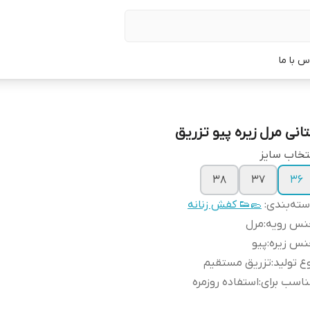
س با ما
تانی مرل زیره پیو تزریق
تخاب سایز
۳۸
۳۷
36
ته‌بندی
:
🥿👟 کفش زنانه
نس رویه
:
مرل
نس زیره
:
پیو
ع تولید
:
تزریق مستقیم
اسب برای
:
استفاده روزمره