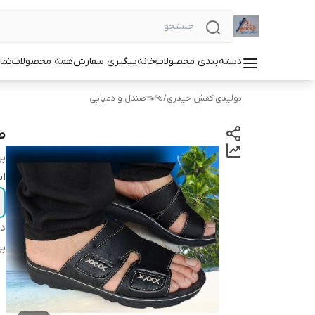
دسته‌بندی محصولات
خانه
پیگیری سفارش
همه محصولات
تما
تولیدی کفش حیدری
/
🩴👡صندل و دمپایی
ص
بر
ان
دس
بر