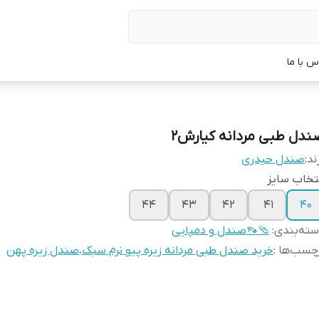
س با ما
ندل طبی مردانه کیارش۲
ند:
صندل حیدری
تخاب سایز
44
43
42
41
40
ته‌بندی
:
🩴👡صندل و دمپایی
چسب‌ها :
خرید صندل طبی مردانه زیره پیو نرم سبک
،
صندل زیره پهن