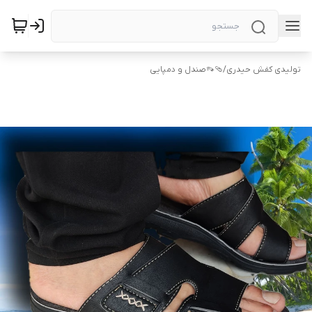
تولیدی کفش حیدری
/
🩴👡صندل و دمپایی