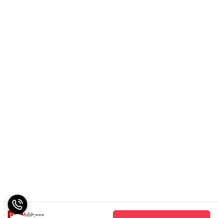
856,000
24
%