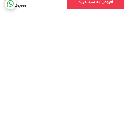
افزودن به سبد خرید
650,000
برگشت به بالا
مشاهده همه 👆محصولات
عضویت در کانال فروشگاهی
سایت
روبیکا
پشتیبانی ۲۴ ساعته بله
۷ روز ضمانت بازگشت کالا