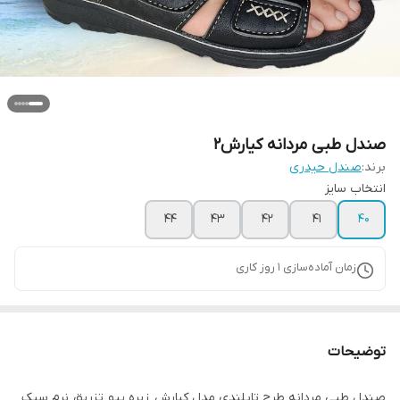
صندل طبی مردانه کیارش۲
برند:
صندل حیدری
انتخاب سایز
44
43
42
41
40
زمان آماده‌سازی
1
روز کاری
توضیحات
صندل طبی مردانه طرح تایلندی مدل کیارش زیره پیو تزریق نرم سبک