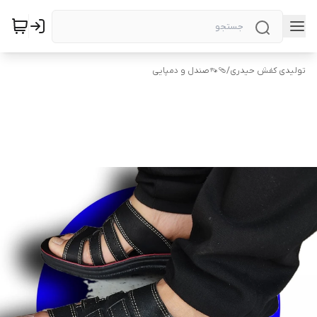
تولیدی کفش حیدری
/
🩴👡صندل و دمپایی