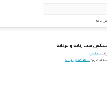
س با ما
سیکس ست زنانه و مردانه
ند:
اسیکس
ته‌بندی
:
🥿👟 کفش زنانه