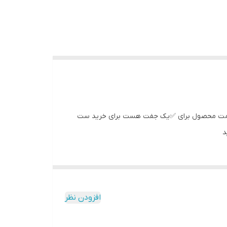
بی درجه یک قیمت فوق‌العاده مناسب تولیدی حداقل 35ترصد زیر قیمت بازار قیمت محصول برای ✅یک جفت هست برای خرید ست
افزودن نظر