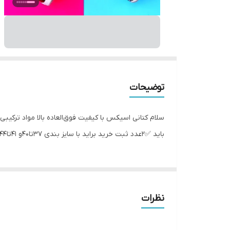
توضیحات
باید ✅2عدد ثبت خرید براید با سایز بندی 37تا40و 41تا44 بعد از خرید سایز و رنگ دلخواه پیام به غرفه دار یا در توضیحات خرید درج کنید
نظرات