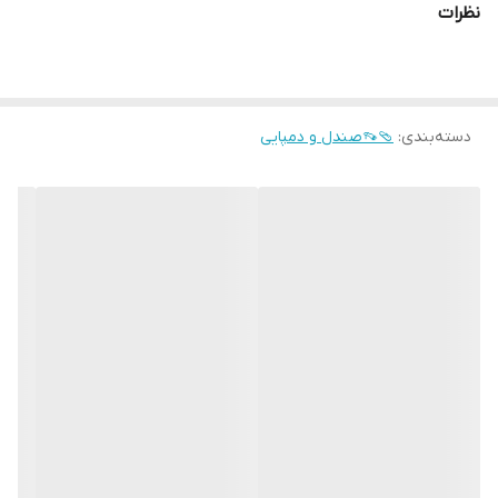
نظرات
دسته‌بندی
:
🩴👡صندل و دمپایی