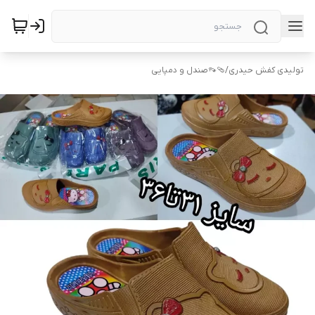
تولیدی کفش حیدری
/
🩴👡صندل و دمپایی