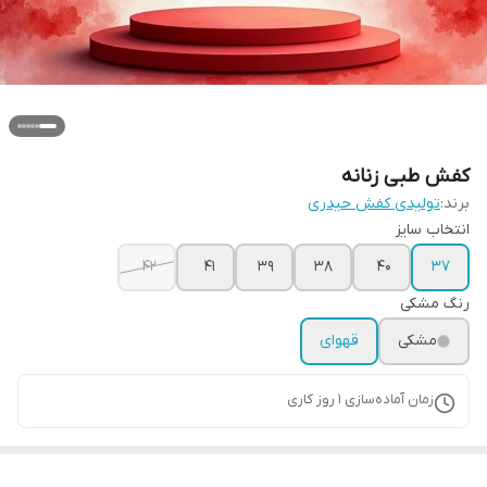
کفش طبی زنانه
برند:
تولیدی کفش حیدری
انتخاب سایز
42
41
39
38
40
37
رنگ مشکی
مشکی
قهوای
زمان آماده‌سازی
1
روز کاری