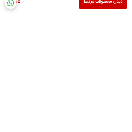
دیدن محصولات مرتبط
ناموجود
برگشت به بالا
مشاهده همه 👆محصولات
عضویت در کانال فروشگاهی
سایت
روبیکا
پشتیبانی ۲۴ ساعته بله
۷ روز ضمانت بازگشت کالا