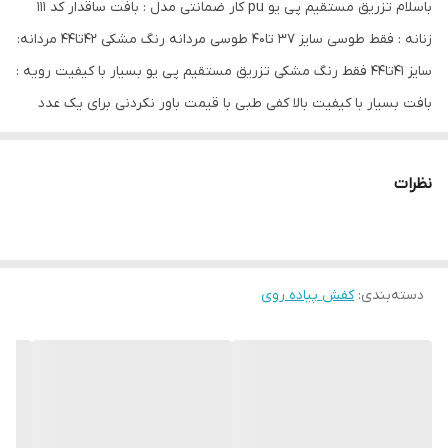
باسلام تزریق مستقیم پی یو pu کار ضمانتی مدل : بافت ساقدار کد 111
زنانه : فقط طوسی سایز 37 تا۴۰ طوسی مردانه رنگ مشکی ۴۲تا۴۴ مردانه:
سایز ۴۱تا۴۴ فقط رنگ مشکی تزریق مستقیم پی یو بسیار با کیفیت رویه :
بافت بسیار با کیفیت بالا کفی طبی با قیمت باور نکردنی برای یک عدد
برای خرید ست باید 2 تا خرید بزنید توجه توجه این محصول اسپرت
منظور از زنانه بخاطر سایز هست پسرها و مردانی که سایز 37تا40 دارن
نظرات
میتونن استفاده کنند چون مردانه زنانه هیچ فرقی ندارن بعد از سفارش
برای سایز پیام به غرفه دار و یا قسمت توضیحات اعلام سایز نمایید
دسته‌بندی
:
کفش پیاده روی