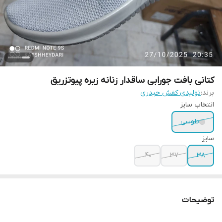
کتانی بافت جورابی ساقدار زنانه زیره پیوتزریق
برند:
تولیدی کفش حیدری
انتخاب سایز
طوسی
سایز
40
37
38
توضیحات