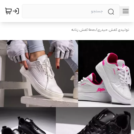
تولیدی کفش حیدری
/
🥿👟 کفش زنانه