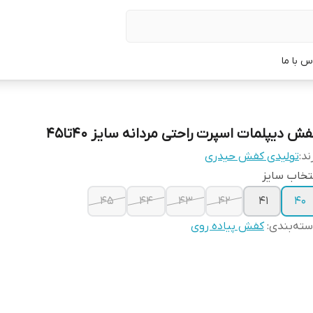
س با ما
ش دیپلمات اسپرت راحتی مردانه سایز 40تا45
ند:
تولیدی کفش حیدری
تخاب سایز
45
44
43
42
41
40
ته‌بندی
:
کفش پیاده روی