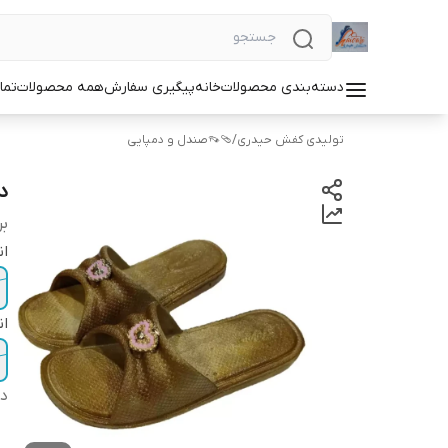
دسته‌بندی محصولات
خانه
پیگیری سفارش
همه محصولات
تما
تولیدی کفش حیدری
/
🩴👡صندل و دمپایی
د
بر
ان
ان
دس