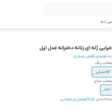
س با ما
مپایی ژله ای زنانه دخترانه مدل اپل
ند:
تولیدی کفش حیدری
تخاب رنگ
مشکی
تخاب سایز
37
ته‌بندی
:
🩴👡صندل و دمپایی