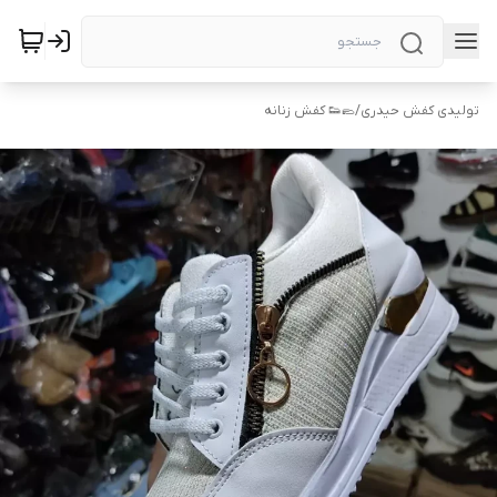
تولیدی کفش حیدری
/
🥿👟 کفش زنانه