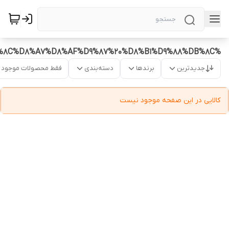
%D8%AE%D8%B1%DB%8C%D8%AF%DA%A9%D8%AA%D8%A7%D9%86%DB%8C%20%D8%B1%D8%A7%D8%AD%D8%AA%DB%8C%20%D8%A8%D8%A7%D9%81%D8%AA%20%D8%AC%D9%88%D8%B1%D8%A7%D8%A8%DB%8C%20%D8%A7%D8%B3%DA%A9%DB%8C%DA%86%D8%B1%D8%B2%20%D9%BE%DB%8C%D8%A7%D8%AF%D9%87%20%D8%B1%D9%88%DB%8C
جدیدترین
برندها
دسته‌بندی
فقط محصولات موجود
کالایی در این صفحه موجود نیست