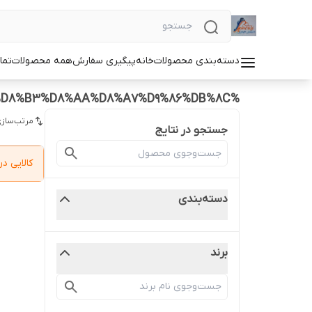
دسته‌بندی محصولات
خانه
پیگیری سفارش
همه محصولات
تما
%D8%B5%D9%86%D8%AF%D9%84%20%D8%AA%D8%A7%D8%A8%D8%B3%D8%AA%D8%A7%D9%86%DB%8C
مرتب‌سازی
جستجو در نتایج
کالایی 
دسته‌بندی
برند