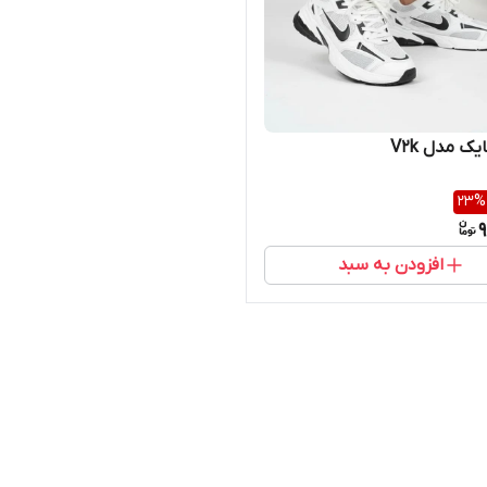
یک مدل V2k
23
%
9
افزودن به سبد