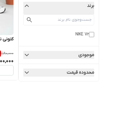
برند
NIKE V2
کتونی نا
1,180,000
موجودی
00,000
محدوده قیمت