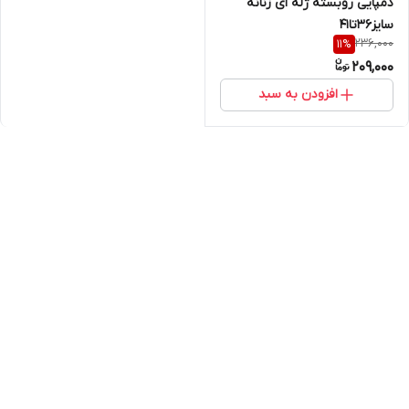
دمپایی روبسته ژله ای زنانه
سایز36تا41
236,000
11
%
209,000
افزودن به سبد