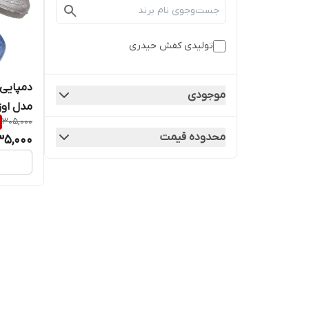
تولیدی کفش حیدری
دمپایی 
موجودی
مدل اوزا
305,000
محدوده قیمت
35,000