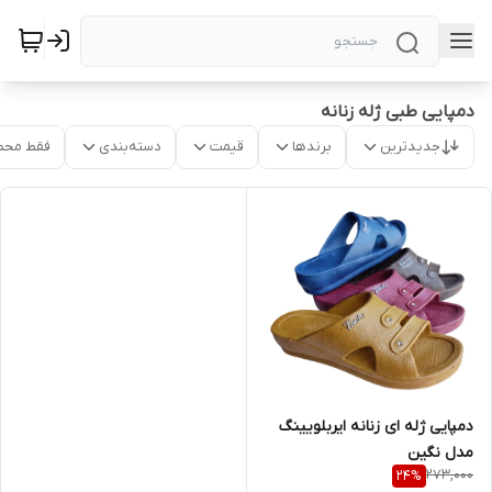
دمپایی طبی ژله زنانه
جدیدترین
برندها
قیمت
دسته‌بندی
فقط محص
دمپایی ژله ای زنانه ایربلویینگ
مدل نگین
273,000
24
%