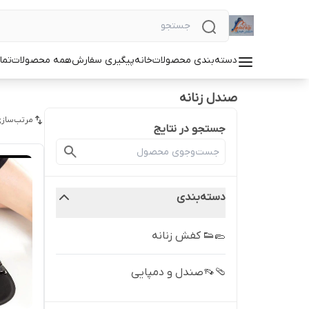
دسته‌بندی محصولات
خانه
پیگیری سفارش
همه محصولات
تما
صندل زنانه
مرتب‌سازی
جستجو در نتایج
دسته‌بندی
🥿👟 کفش زنانه
🩴👡صندل و دمپایی