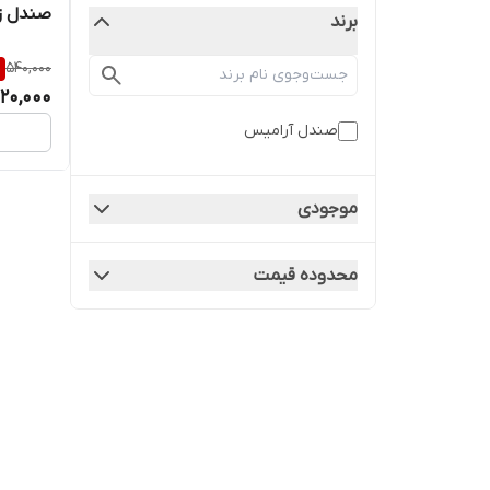
صندل زن
برند
%
540,000
20,000
صندل آرامیس
موجودی
محدوده قیمت