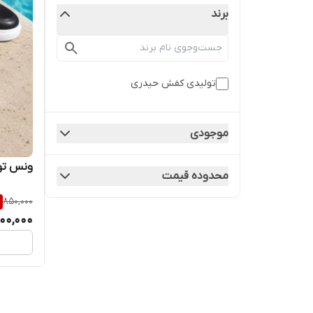
برند
تولیدی کفش حیدری
موجودی
ونس تور
محدوده قیمت
850,000
00,000