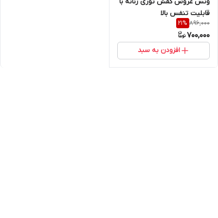
ونس عروس کفش توری زنانه با
قابلیت تنفس بالا
896,000
21
%
700,000
افزودن به سبد