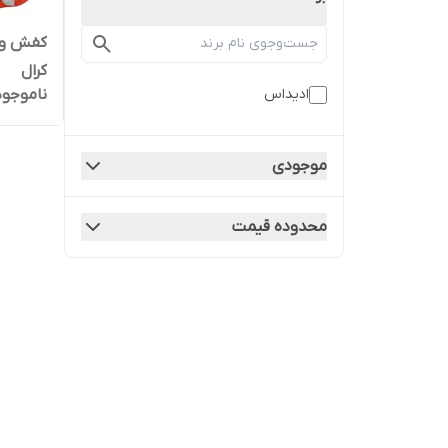
کفش ور
کرال
ناموجود
ادیداس
موجودی
محدوده قیمت