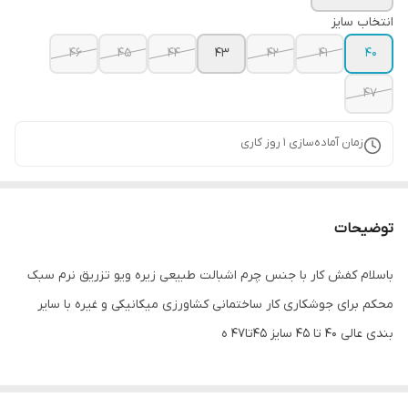
انتخاب سایز
46
45
44
43
42
41
40
47
زمان آماده‌سازی
1
روز کاری
توضیحات
باسلام کفش کار با جنس چرم اشبالت طبیعی زیره ویو تزریق نرم سبک
محکم برای جوشکاری کار ساختمانی کشاورزی میکانیکی و غیره با سایر
بندی عالی 40 تا 45 سایز 45تا47 ه