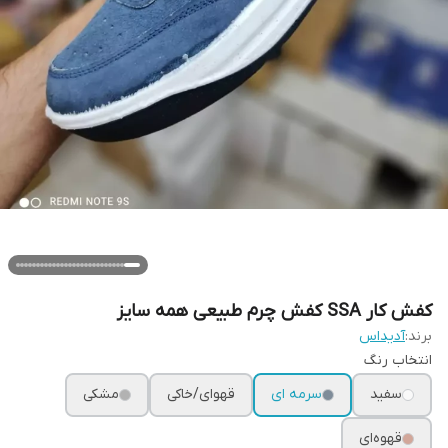
کفش کار SSA کفش چرم طبیعی همه سایز
برند:
آدیداس
انتخاب رنگ
سفید
سرمه ای
قهوای/خاکی
مشکی
قهوه‌ای