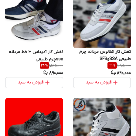
کفش کار انفالوس مردانه چرم
کفش کار آدیداس 3 خط مردانه
طبیعی SSAوSFS
ssaچرم طبیعی
1,185,000
1,185,000
24
%
24
%
890,000
890,000
افزودن به سبد
افزودن به سبد