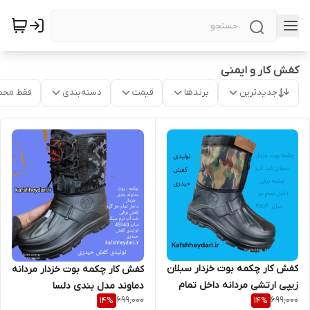
کفش کار و ایمنی
جدیدترین
برندها
قیمت
دسته‌بندی
فقط محص
کفش کار چکمه بوت خزدار سبلان
کفش کار چکمه بوت خزدار مردانه
زیپی ارتشی مردانه داخل تمام
دماوند مدل بندی دلسا
699,000
699,000
14
%
14
%
خز سایز ۴۰تا۴۵
سایز40تا45