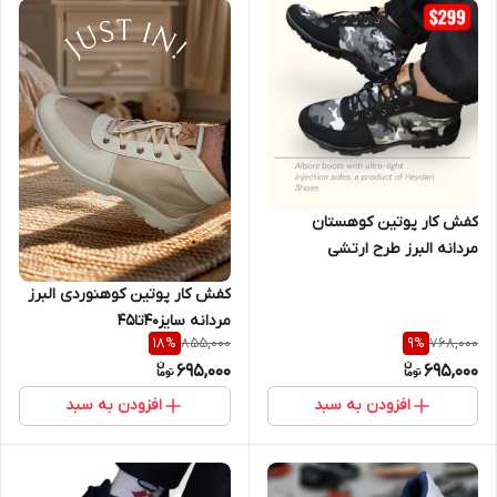
کفش کار پوتین کوهستان
مردانه البرز طرح ارتشی
سایز40تا45
کفش کار پوتین کوهنوردی البرز
مردانه سایز40تا45
855,000
768,000
18
%
9
%
695,000
695,000
افزودن به سبد
افزودن به سبد