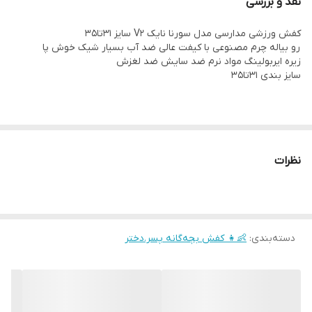
نقد و بررسی
کفش ورزشی مدارسی مدل سورنا نایک V2 سایز 31تا35
رو بیاله چرم مصنوعی با کیفت عالی ضد آب بسیار شیک خوش پا
زیره ایربولینگ مواد نرم ضد سایش ضد لغزش
سایز بندی 31تا35
نظرات
دسته‌بندی
:
👶👧 کفش بچه‌گانه پسر.دختر