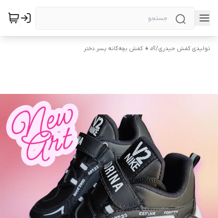
تولیدی کفش حیدری
/
👶👧 کفش بچه‌گانه پسر.دختر