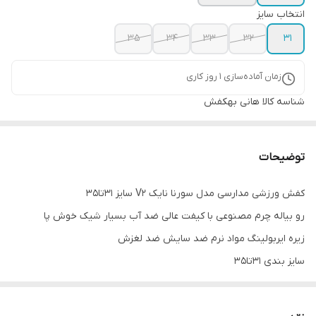
انتخاب سایز
35
34
33
32
31
زمان آماده‌سازی
1
روز کاری
شناسه کالا
هانی بهکفش
توضیحات
کفش ورزشی مدارسی مدل سورنا نایک V2 سایز 31تا35
رو بیاله چرم مصنوعی با کیفت عالی ضد آب بسیار شیک خوش پا
زیره ایربولینگ مواد نرم ضد سایش ضد لغزش
سایز بندی 31تا35