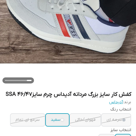
کفش کار سایز بزرگ مردانه آدیداس چرم سایز۴۶/۴۷ SSA
برند:
آدیداس
انتخاب رنگ
سرمه ای
قهوای/خاکی
سفید
سرمع ای تمام
انتخاب سایز