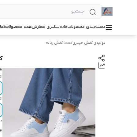
دسته‌بندی محصولات
خانه
پیگیری سفارش
همه محصولات
تما
تولیدی کفش حیدری
/
🥿👟 کفش زنانه
ک
بر
ان
ان
دس
بر