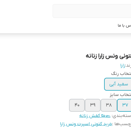
س با ما
تونی ونس زارا زنانه
ند:
زارا
تخاب رنگ
سفید آبی
تخاب سایز
40
39
38
37
ته‌بندی
:
🥿👟 کفش زنانه
چسب‌ها :
خرید کتونی اسپرت ونس زارا