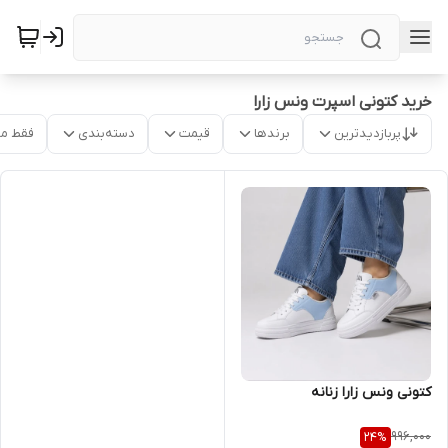
خرید کتونی اسپرت ونس زارا
پربازدیدترین
برندها
قیمت
دسته‌بندی
فقط م
کتونی ونس زارا زنانه
996,000
24
%