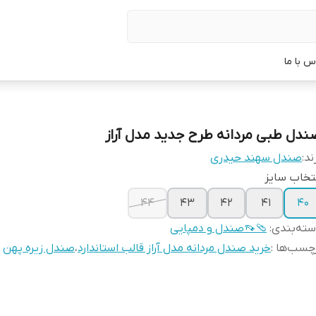
س با ما
ندل طبی مردانه طرح جدید مدل آراز
ند:
صندل سهند حیدری
تخاب سایز
۴۴
۴۳
۴۲
۴۱
40
ته‌بندی
:
🩴👡صندل و دمپایی
چسب‌ها :
خرید صندل مردانه مدل آراز قالب استاندارد
،
صندل زیره پهن