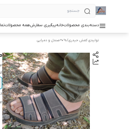
دسته‌بندی محصولات
خانه
پیگیری سفارش
همه محصولات
تما
تولیدی کفش حیدری
/
🩴👡صندل و دمپایی
ص
بر
ان
دس
بر