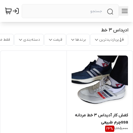
ادیداس 3 خط
پربازدیدترین
برندها
قیمت
دسته‌بندی
فقط م
کفش کار آدیداس 3 خط مردانه
ssaچرم طبیعی
1,185,000
24
%