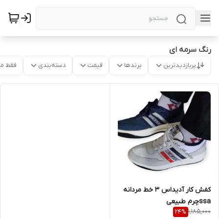
رنگ سرمه ای
پربازدیدترین
برندها
قیمت
دسته‌بندی
فقط م
کفش کار آدیداس 3 خط مردانه
ssaچرم طبیعی
1,185,000
24
%