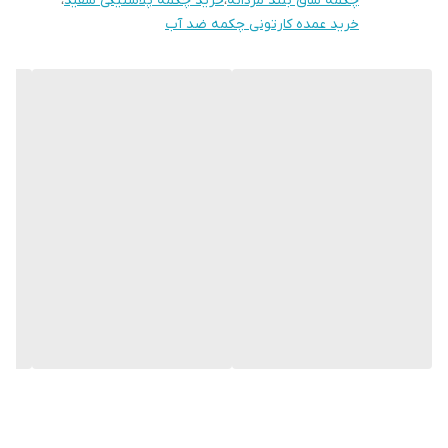
چکمه ساق بلند مردانه
،
خرید چکمه پلاستیکی سفید
،
ویژگی‌ها:
خرید عمده کارتونی چکمه ضد آب
ضد آب کامل
ساق بلند ۴۰ سانتی و ساق کوتاه ۳۰ سانتی
زیره ضد لغزش
مناسب فصل سرما برف باران
استفاده آشپزخانه
باغ کشاورزی آبیاری شالیزار
ایمنی و محافظت مشاغل پر خطر اسیدی