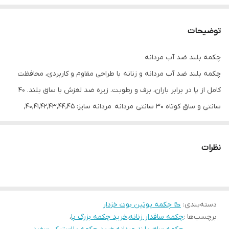
توضیحات
چکمه بلند ضد آب مردانه
چکمه بلند ضد آب مردانه و زنانه با طراحی مقاوم و کاربردی، محافظت
کامل از پا در برابر باران، برف و رطوبت. زیره ضد لغزش با ساق بلند. ۴۰
سانتی و ساق کوتاه ۳۰ سانتی مردانه مردانه سایز: 40,41,42,43,44,45,
زنانه سایز :38,39,40 کارتون 18 جفتی
مردانه ساق بلند کارتون 12جفتی سایز انتخابی به دلخواه ۴۰تا۴۵
نظرات
ساق کوتاه کارتون 16 جفتی همه سایز ۴۰تا۴۵ داخل کارتون
زنانه کارتون 18 جفتی
بزرگ پا سوپر سایز کارتون تک سایز ۴۶ و ۴۷
دسته‌بندی
:
🥾 چکمه پوتین بوت خزدار
انتخاب سایز دلخواه خرید حداقل کارتونی امکان پذیر
برچسب‌ها :
چکمه ساقدار زنانه
،
خرید چکمه بزرگ پا
،
انتخاب سایز دلخواه جور تک سایز