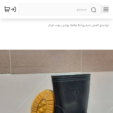
تولیدی کفش حیدری
/
🥾 چکمه پوتین بوت خزدار